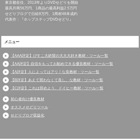
東京都在住、2013年よりDVDせどりを開始
最高月商56万円、1商品の最高利益2.5万円
せどりブログで日給9万円、1商材48本成約
代表作：『ホップステップDVDせどり』
メニュー
【AAA評定】びすこ大絶賛の大大大好き教材・ツール一覧
【AA評定】自信をもってお勧めできる優良教材・ツール一覧
【A評定】人によってはアリ！な良教材・ツール一覧
【B評定】あえて買わなくて良し、な教材・ツール一覧
【C評定】これは辞めよう、ドイヒー教材・ツール一覧
初心者向け優良教材
オススメせどりツール
せどりブログ収益化