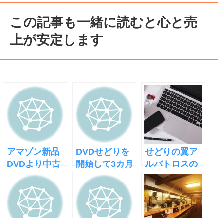
この記事も一緒に読むと心と売
上が安定します
アマゾン新品
DVDせどりを
せどりの翼ア
DVDより中古
開始して3カ月
ルバトロスの
DVDが高く売
で売上30万円
上位版は不要
れた
突破
な3つの理由