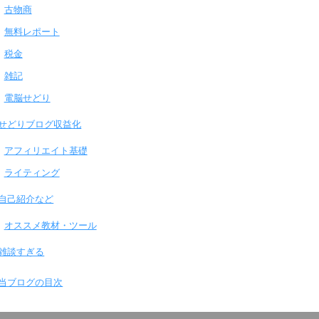
古物商
無料レポート
税金
雑記
電脳せどり
せどりブログ収益化
アフィリエイト基礎
ライティング
自己紹介など
オススメ教材・ツール
雑談すぎる
当ブログの目次