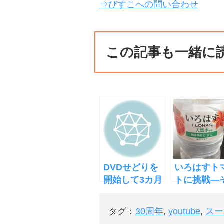
⇒びすこへの問い合わせ
この記事も一緒に
DVDせどりを
いろはすト
開始して3カ月
トに挑戦―
で売上30万円
の味は？
突破
タグ：
30周年
,
youtube
,
スー