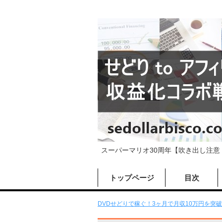
スーパーマリオ30周年【吹き出し注意！激
トップページ
目次
DVDせどりで稼ぐ！3ヶ月で月収10万円を突破