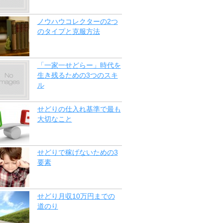
ノウハウコレクターの2つ
のタイプと克服方法
「一家一せどらー」時代を
生き残るための3つのスキ
ル
せどりの仕入れ基準で最も
大切なこと
せどりで稼げないための3
要素
せどり月収10万円までの
道のり