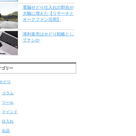
電脳せどり仕入れの割合が
大幅に増えた【リサーチと
オークファン活用】
薄利多売はせどり戦略とし
てナシか
テゴリー
せどり
コラム
ツール
マインド
仕入れ
出品