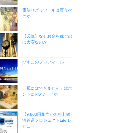
電脳せどりツールは買うべ
きか
【必読】なぜお金を稼ぐの
は大変なのか
びすこのプロフィール
「私にはできません」はホ
ントにNGワードか
【9,800円相当が無料】銀
河鉄道プロジェクトLite レ
ビュー