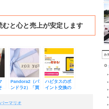
読むと心と売上が安定します
カ
マ
Pandora2（パ
ハピタスのポ
そ
ンドラ2）「買
イント交換の
い切り版」特
最もオトクな
典【レビュー
方法
パーマリオ
買取≠キャッシ