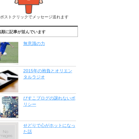
ポストクリックでメッセージ送れます
気順に記事が並んでいます
無意識の力
2015年の抱負とオリエン
タルラジオ
びすこブログの譲れないポ
リシー
せどりで心がホットになっ
た話