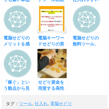
に！？
サイト作りま
ワケ
した
電脳せどりの
電脳キーワー
電脳せどりの
メリットを感
ドせどりの実
無料ツール、
じる
践で注意すべ
コレ面白そう
きこと
「稼ぐ」とい
せどり資金を
う観点から見
用意する高性
た電脳せどり
能ツール
の2つのメリッ
タグ：
ツール
,
仕入れ
,
電脳せどり
ト