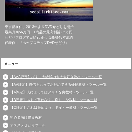
東京都在住、2013年よりDVDせどりを開始
最高月商56万円、1商品の最高利益2.5万円
せどりブログで日給9万円、1商材48本成約
代表作：『ホップステップDVDせどり』
メニュー
【AAA評定】びすこ大絶賛の大大大好き教材・ツール一覧
【AA評定】自信をもってお勧めできる優良教材・ツール一覧
【A評定】人によってはアリ！な良教材・ツール一覧
【B評定】あえて買わなくて良し、な教材・ツール一覧
【C評定】これは辞めよう、ドイヒー教材・ツール一覧
初心者向け優良教材
オススメせどりツール