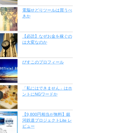
電脳せどりツールは買うべ
きか
【必読】なぜお金を稼ぐの
は大変なのか
びすこのプロフィール
「私にはできません」はホ
ントにNGワードか
【9,800円相当が無料】銀
河鉄道プロジェクトLite レ
ビュー