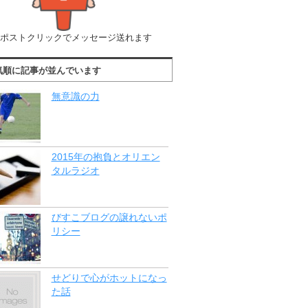
ポストクリックでメッセージ送れます
気順に記事が並んでいます
無意識の力
2015年の抱負とオリエン
タルラジオ
びすこブログの譲れないポ
リシー
せどりで心がホットになっ
た話