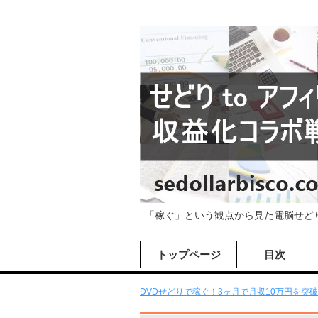
「稼ぐ」という観点から見た電脳せど
トップページ
目次
DVDせどりで稼ぐ！3ヶ月で月収10万円を突破