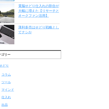
電脳せどり仕入れの割合が
大幅に増えた【リサーチと
オークファン活用】
薄利多売はせどり戦略とし
てナシか
テゴリー
せどり
コラム
ツール
マインド
仕入れ
出品