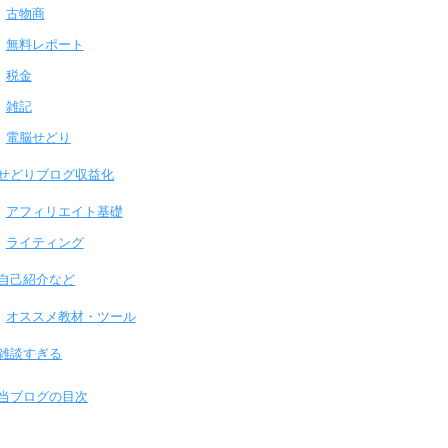
古物商
無料レポート
税金
雑記
電脳せどり
せどりブログ収益化
アフィリエイト基礎
ライティング
自己紹介など
オススメ教材・ツール
雑談すぎる
当ブログの目次