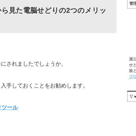
管
から見た電脳せどりの2つのメリッ
週
手にされましたでしょうか、
せ
族
プ
、入手しておくことをお勧めします。
▽
りツール