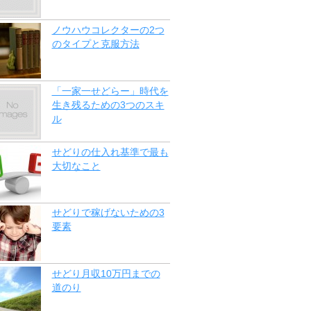
ノウハウコレクターの2つ
のタイプと克服方法
「一家一せどらー」時代を
生き残るための3つのスキ
ル
せどりの仕入れ基準で最も
大切なこと
せどりで稼げないための3
要素
せどり月収10万円までの
道のり