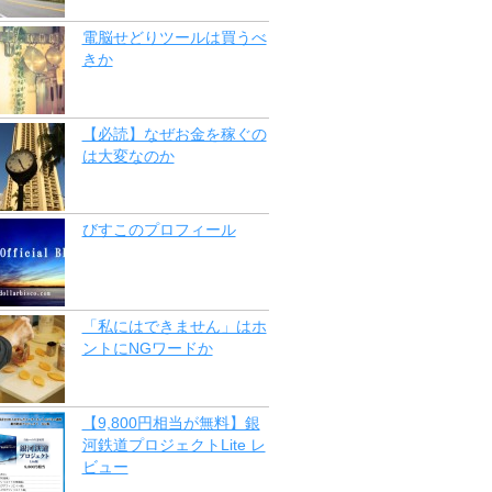
電脳せどりツールは買うべ
きか
【必読】なぜお金を稼ぐの
は大変なのか
びすこのプロフィール
「私にはできません」はホ
ントにNGワードか
【9,800円相当が無料】銀
河鉄道プロジェクトLite レ
ビュー