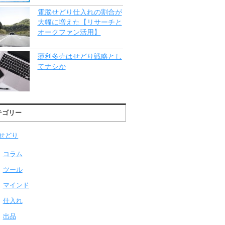
電脳せどり仕入れの割合が
大幅に増えた【リサーチと
オークファン活用】
薄利多売はせどり戦略とし
てナシか
テゴリー
せどり
コラム
ツール
マインド
仕入れ
出品