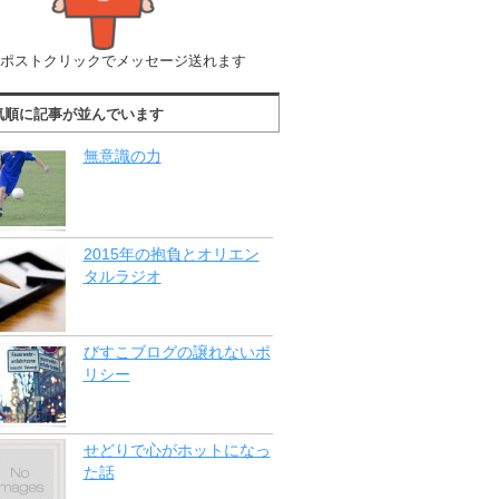
ポストクリックでメッセージ送れます
気順に記事が並んでいます
無意識の力
2015年の抱負とオリエン
タルラジオ
びすこブログの譲れないポ
リシー
せどりで心がホットになっ
た話