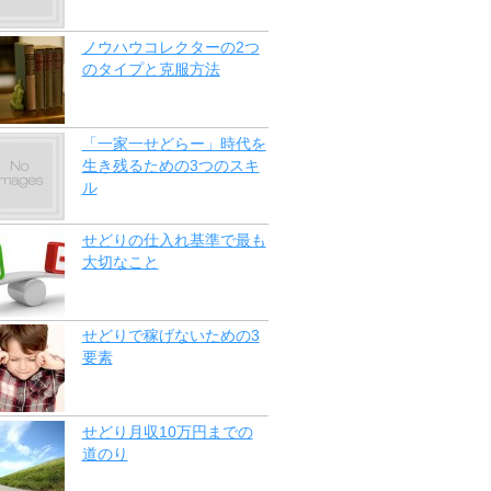
ノウハウコレクターの2つ
のタイプと克服方法
「一家一せどらー」時代を
生き残るための3つのスキ
ル
せどりの仕入れ基準で最も
大切なこと
せどりで稼げないための3
要素
せどり月収10万円までの
道のり