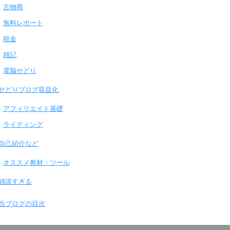
古物商
無料レポート
税金
雑記
電脳せどり
せどりブログ収益化
アフィリエイト基礎
ライティング
自己紹介など
オススメ教材・ツール
雑談すぎる
当ブログの目次