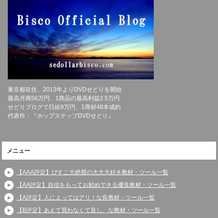
東京都在住、2013年よりDVDせどりを開始
最高月商56万円、1商品の最高利益2.5万円
せどりブログで日給9万円、1商材48本成約
代表作：『ホップステップDVDせどり』
メニュー
【AAA評定】びすこ大絶賛の大大大好き教材・ツール一覧
【AA評定】自信をもってお勧めできる優良教材・ツール一覧
【A評定】人によってはアリ！な良教材・ツール一覧
【B評定】あえて買わなくて良し、な教材・ツール一覧