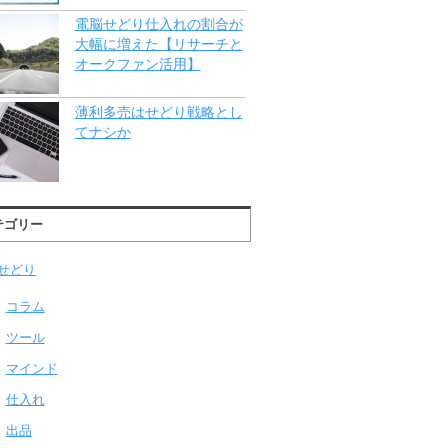
電脳せどり仕入れの割合が
大幅に増えた【リサーチと
オークファン活用】
薄利多売はせどり戦略とし
てナシか
テゴリー
せどり
コラム
ツール
マインド
仕入れ
出品