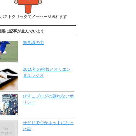
ポストクリックでメッセージ送れます
気順に記事が並んでいます
無意識の力
2015年の抱負とオリエン
タルラジオ
びすこブログの譲れないポ
リシー
せどりで心がホットになっ
た話