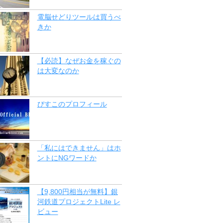
電脳せどりツールは買うべ
きか
【必読】なぜお金を稼ぐの
は大変なのか
びすこのプロフィール
「私にはできません」はホ
ントにNGワードか
【9,800円相当が無料】銀
河鉄道プロジェクトLite レ
ビュー