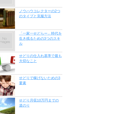
ノウハウコレクターの2つ
のタイプと克服方法
「一家一せどらー」時代を
生き残るための3つのスキ
ル
せどりの仕入れ基準で最も
大切なこと
せどりで稼げないための3
要素
せどり月収10万円までの
道のり