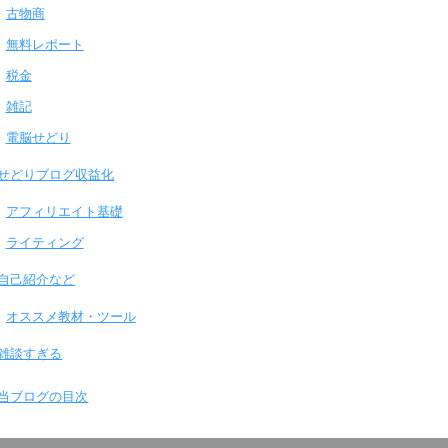
古物商
無料レポート
税金
雑記
電脳せどり
せどりブログ収益化
アフィリエイト基礎
ライティング
自己紹介など
オススメ教材・ツール
雑談すぎる
当ブログの目次