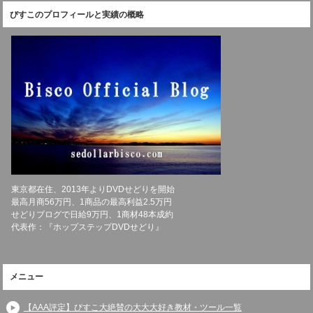
びすこのプロフィールと実績の概略
東京都在住、2013年よりDVDせどりを開始
最高月商56万円、1商品の最高利益2.5万円
せどりブログで日給9万円、1商材48本成約
代表作：『ホップステップDVDせどり』
メニュー
【AAA評定】びすこ大絶賛の大大大好き教材・ツール一覧