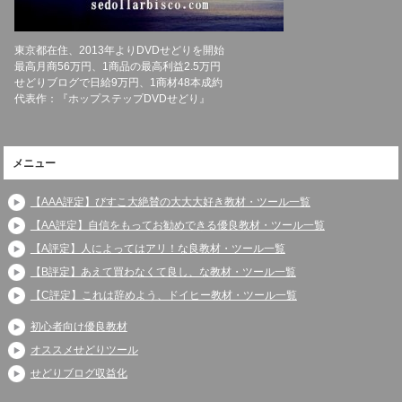
東京都在住、2013年よりDVDせどりを開始
最高月商56万円、1商品の最高利益2.5万円
せどりブログで日給9万円、1商材48本成約
代表作：『ホップステップDVDせどり』
メニュー
【AAA評定】びすこ大絶賛の大大大好き教材・ツール一覧
【AA評定】自信をもってお勧めできる優良教材・ツール一覧
【A評定】人によってはアリ！な良教材・ツール一覧
【B評定】あえて買わなくて良し、な教材・ツール一覧
【C評定】これは辞めよう、ドイヒー教材・ツール一覧
初心者向け優良教材
オススメせどりツール
せどりブログ収益化