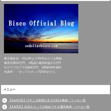
東京都在住、2013年よりDVDせどりを開始
最高月商56万円、1商品の最高利益2.5万円
せどりブログで日給9万円、1商材48本成約
代表作：『ホップステップDVDせどり』
メニュー
【AAA評定】びすこ大絶賛の大大大好き教材・ツール一覧
【AA評定】自信をもってお勧めできる優良教材・ツール一覧