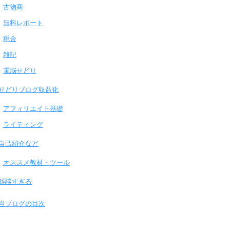
古物商
無料レポート
税金
雑記
電脳せどり
せどりブログ収益化
アフィリエイト基礎
ライティング
自己紹介など
オススメ教材・ツール
雑談すぎる
当ブログの目次