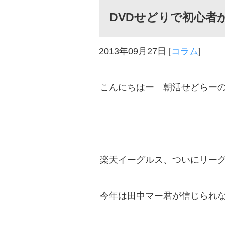
DVDせどりで初心者
2013年09月27日
[
コラム
]
こんにちはー 朝活せどらー
楽天イーグルス、ついにリー
今年は田中マー君が信じられ