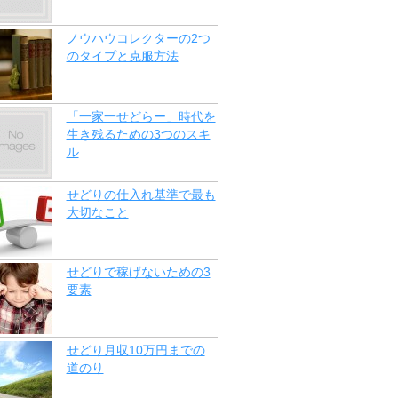
ノウハウコレクターの2つ
のタイプと克服方法
「一家一せどらー」時代を
生き残るための3つのスキ
ル
せどりの仕入れ基準で最も
大切なこと
せどりで稼げないための3
要素
せどり月収10万円までの
道のり