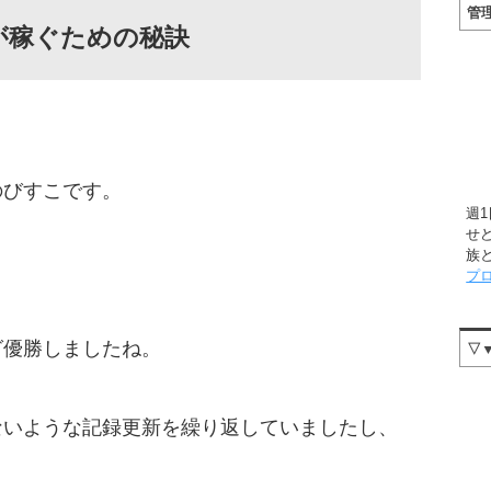
管
が稼ぐための秘訣
のびすこです。
週
せ
族
プ
グ優勝しましたね。
▽
ないような記録更新を繰り返していましたし、