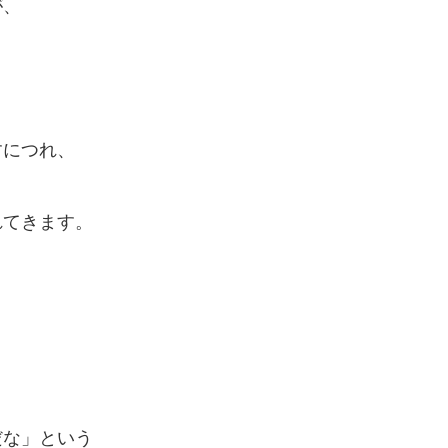
が、
すにつれ、
れてきます。
だな」という