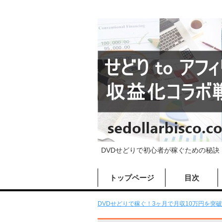
DVDせどりで初心者が稼ぐための秘訣
トップページ
目次
DVDせどりで稼ぐ！3ヶ月で月収10万円を突破