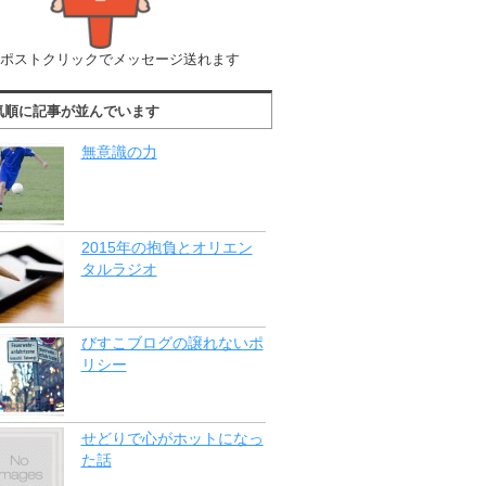
ポストクリックでメッセージ送れます
気順に記事が並んでいます
無意識の力
2015年の抱負とオリエン
タルラジオ
びすこブログの譲れないポ
リシー
せどりで心がホットになっ
た話