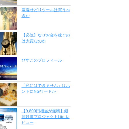
電脳せどりツールは買うべ
きか
【必読】なぜお金を稼ぐの
は大変なのか
びすこのプロフィール
「私にはできません」はホ
ントにNGワードか
【9,800円相当が無料】銀
河鉄道プロジェクトLite レ
ビュー