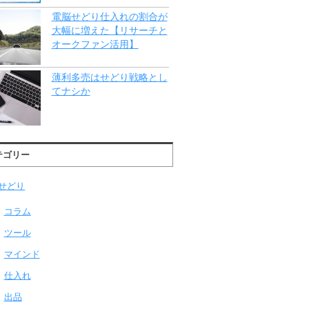
電脳せどり仕入れの割合が
大幅に増えた【リサーチと
オークファン活用】
薄利多売はせどり戦略とし
てナシか
テゴリー
せどり
コラム
ツール
マインド
仕入れ
出品