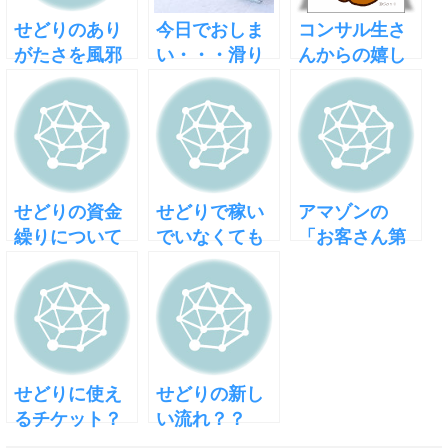
せどりのあり
今日でおしま
コンサル生さ
がたさを風邪
い・・・滑り
んからの嬉し
を引いて思ふ
込めるか！？
いご報告
せどりの資金
せどりで稼い
アマゾンの
繰りについて
でいなくても
「お客さん第
考える
確定申告しよ
一」対策
う
せどりに使え
せどりの新し
るチケット？
い流れ？？