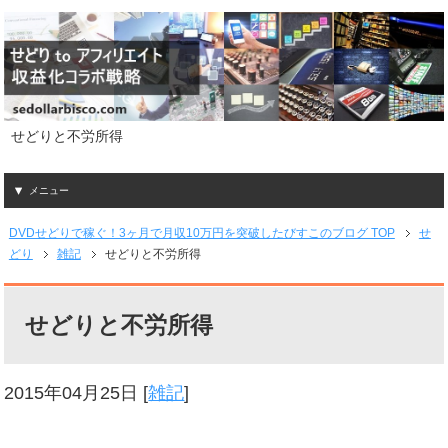
せどりと不労所得
メニュー
DVDせどりで稼ぐ！3ヶ月で月収10万円を突破したびすこのブログ TOP
せ
どり
雑記
せどりと不労所得
せどりと不労所得
2015年04月25日
[
雑記
]