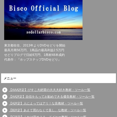
東京都在住、2013年よりDVDせどりを開始
最高月商56万円、1商品の最高利益2.5万円
せどりブログで日給9万円、1商材48本成約
代表作：『ホップステップDVDせどり』
メニュー
【AAA評定】びすこ大絶賛の大大大好き教材・ツール一覧
【AA評定】自信をもってお勧めできる優良教材・ツール一覧
【A評定】人によってはアリ！な良教材・ツール一覧
【B評定】あえて買わなくて良し、な教材・ツール一覧
【C評定】これは辞めよう、ドイヒー教材・ツール一覧