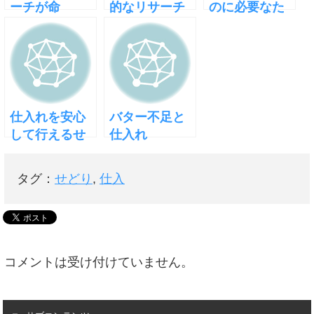
ーチが命
的なリサーチ
のに必要なた
が欠かせない
った一つのス
理由
キル
仕入れを安心
バター不足と
して行えるせ
仕入れ
どりジャンル
タグ：
せどり
,
仕入
コメントは受け付けていません。