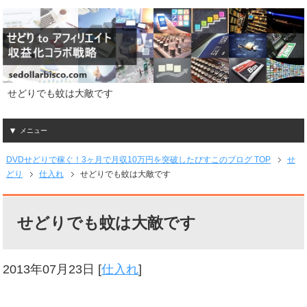
せどりでも蚊は大敵です
メニュー
DVDせどりで稼ぐ！3ヶ月で月収10万円を突破したびすこのブログ TOP
せ
どり
仕入れ
せどりでも蚊は大敵です
せどりでも蚊は大敵です
2013年07月23日
[
仕入れ
]