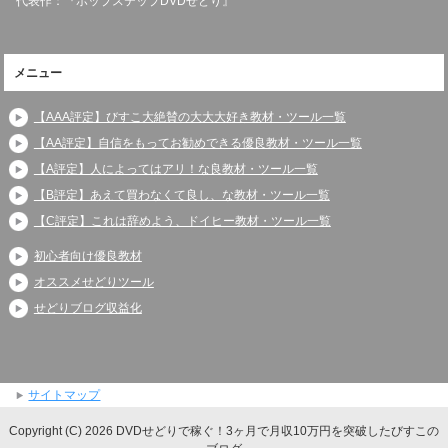
代表作：『ホップステップDVDせどり』
メニュー
【AAA評定】びすこ大絶賛の大大大好き教材・ツール一覧
【AA評定】自信をもってお勧めできる優良教材・ツール一覧
【A評定】人によってはアリ！な良教材・ツール一覧
【B評定】あえて買わなくて良し、な教材・ツール一覧
【C評定】これは辞めよう、ドイヒー教材・ツール一覧
初心者向け優良教材
オススメせどりツール
せどりブログ収益化
サイトマップ
Copyright (C) 2026 DVDせどりで稼ぐ！3ヶ月で月収10万円を突破したびすこの