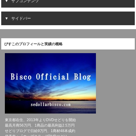
サブコンテンツ
サイドバー
びすこのプロフィールと実績の概略
東京都在住、2013年よりDVDせどりを開始
最高月商56万円、1商品の最高利益2.5万円
せどりブログで日給9万円、1商材48本成約