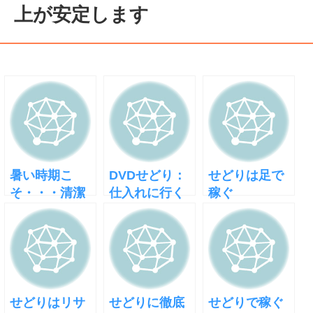
上が安定します
暑い時期こ
DVDせどり：
せどりは足で
そ・・・清潔
仕入れに行く
稼ぐ
せどらーを目
ときの服装の
指そう
こだわり
せどりはリサ
せどりに徹底
せどりで稼ぐ