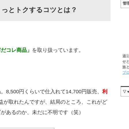
管
ょっとトクするコツとは？
何だコレ商品」
を取り扱っています。
週
せ
族
プ
,500円くらいで仕入れて14,700円販売、
利
▽
益が取れたんですが、結局のところ、これがど
ズがあるのか、未だに不明です（笑）