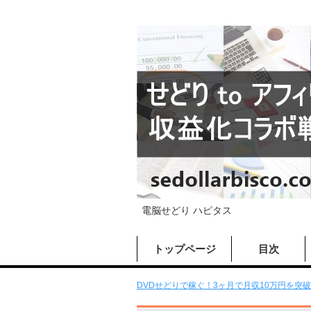
電脳せどり ハピタス
トップページ
目次
DVDせどりで稼ぐ！3ヶ月で月収10万円を突破