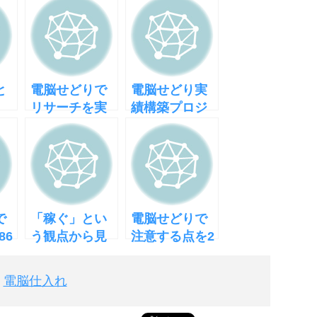
と
電脳せどりで
電脳せどり実
リサーチを実
績構築プロジ
践し続けると
ェクト開始！
こんなイイこ
とが！
で
「稼ぐ」とい
電脳せどりで
86
う観点から見
注意する点を2
話
た電脳せどり
つ
の2つのメリッ
,
電脳仕入れ
ト