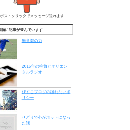
ポストクリックでメッセージ送れます
気順に記事が並んでいます
無意識の力
2015年の抱負とオリエン
タルラジオ
びすこブログの譲れないポ
リシー
せどりで心がホットになっ
た話