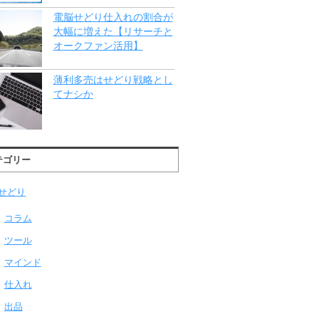
電脳せどり仕入れの割合が
大幅に増えた【リサーチと
オークファン活用】
薄利多売はせどり戦略とし
てナシか
テゴリー
せどり
コラム
ツール
マインド
仕入れ
出品