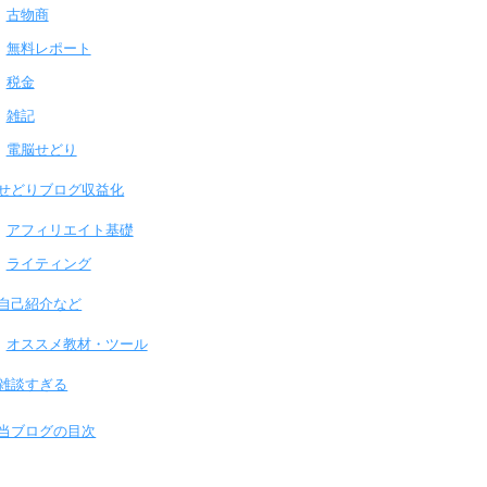
古物商
無料レポート
税金
雑記
電脳せどり
せどりブログ収益化
アフィリエイト基礎
ライティング
自己紹介など
オススメ教材・ツール
雑談すぎる
当ブログの目次