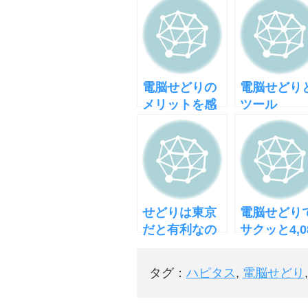
電脳せどりの
電脳せどり
メリットを感
ツール
じる
せどりは東京
電脳せどり
だと有利なの
サクッと4,0
か
円を稼いだ
とコツ
タグ：
ハピタス
,
電脳せどり