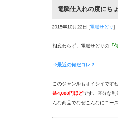
電脳仕入れの度にち
2015年10月22日
[
電脳せどり
]
相変わらず、電脳せどりの
「
⇒最近の何だコレ？
このジャンルもオイシイですね。8
益4,000円ほど
です。充分な利
んな商品でなぜこんなにニー