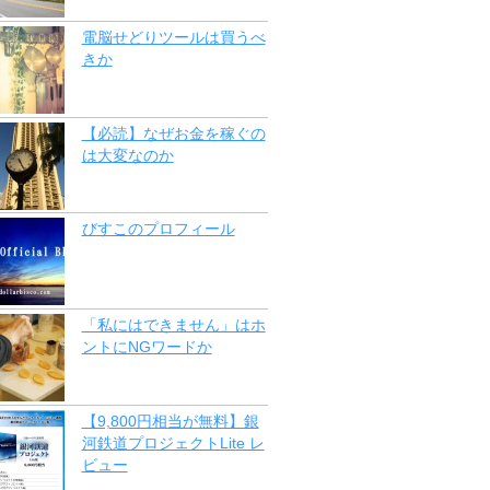
電脳せどりツールは買うべ
きか
【必読】なぜお金を稼ぐの
は大変なのか
びすこのプロフィール
「私にはできません」はホ
ントにNGワードか
【9,800円相当が無料】銀
河鉄道プロジェクトLite レ
ビュー