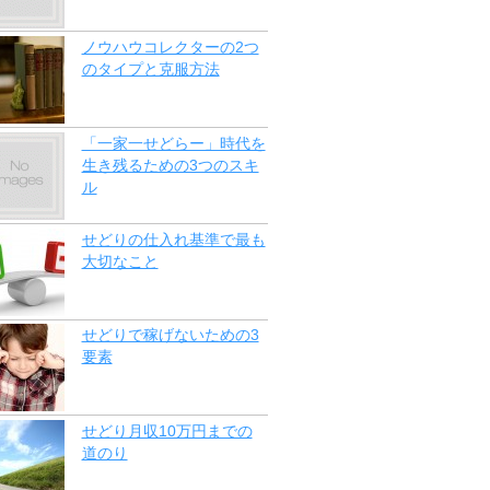
ノウハウコレクターの2つ
のタイプと克服方法
「一家一せどらー」時代を
生き残るための3つのスキ
ル
せどりの仕入れ基準で最も
大切なこと
せどりで稼げないための3
要素
せどり月収10万円までの
道のり