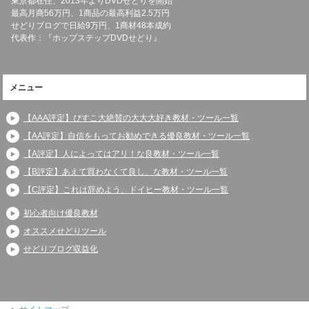
東京都在住、2013年よりDVDせどりを開始
最高月商56万円、1商品の最高利益2.5万円
せどりブログで日給9万円、1商材48本成約
代表作：『ホップステップDVDせどり』
メニュー
【AAA評定】びすこ大絶賛の大大大好き教材・ツール一覧
【AA評定】自信をもってお勧めできる優良教材・ツール一覧
【A評定】人によってはアリ！な良教材・ツール一覧
【B評定】あえて買わなくて良し、な教材・ツール一覧
【C評定】これは辞めよう、ドイヒー教材・ツール一覧
初心者向け優良教材
オススメせどりツール
せどりブログ収益化