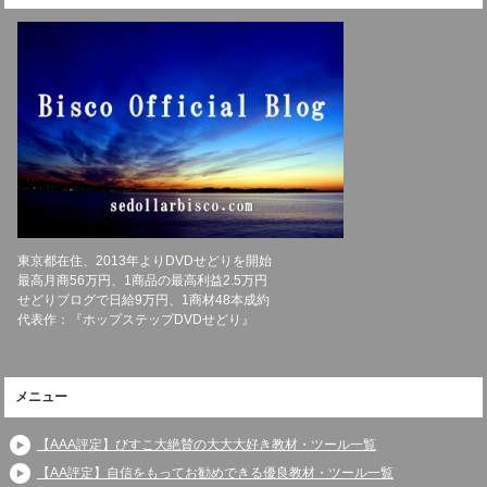
東京都在住、2013年よりDVDせどりを開始
最高月商56万円、1商品の最高利益2.5万円
せどりブログで日給9万円、1商材48本成約
代表作：『ホップステップDVDせどり』
メニュー
【AAA評定】びすこ大絶賛の大大大好き教材・ツール一覧
【AA評定】自信をもってお勧めできる優良教材・ツール一覧