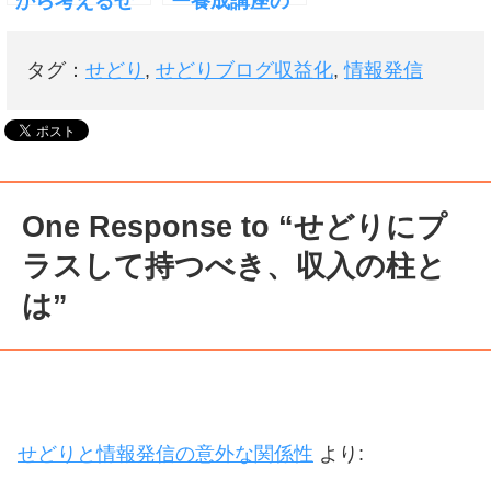
から考えるせ
ー養成講座の
どりとアフィ
オリジナル特
リエイトの大
典
タグ：
せどり
,
せどりブログ収益化
,
情報発信
きな違い
One Response to “せどりにプ
ラスして持つべき、収入の柱と
は”
せどりと情報発信の意外な関係性
より: