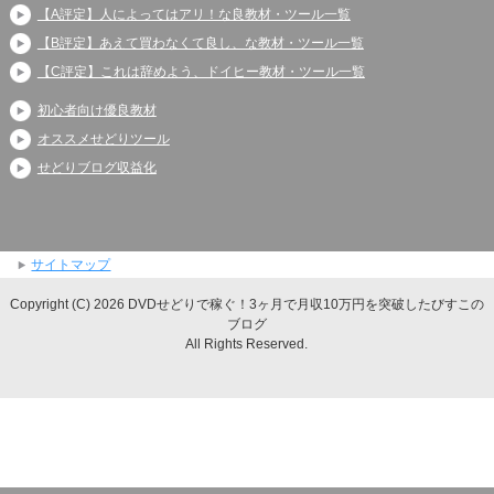
【A評定】人によってはアリ！な良教材・ツール一覧
【B評定】あえて買わなくて良し、な教材・ツール一覧
【C評定】これは辞めよう、ドイヒー教材・ツール一覧
初心者向け優良教材
オススメせどりツール
せどりブログ収益化
サイトマップ
Copyright (C) 2026 DVDせどりで稼ぐ！3ヶ月で月収10万円を突破したびすこの
ブログ
All Rights Reserved.