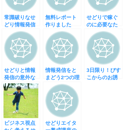
常識破りなせ
無料レポート
せどりで稼ぐ
どり情報発信
作りました
のに必要なた
った一つのス
キル
せどりと情報
情報発信をと
3日限り！びす
発信の意外な
まどう2つの理
こからのお誘
関係性
由
い
ビジネス視点
せどりエイタ